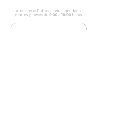
CONTACTO
Atención al Público - hora agendada:
martes y jueves
de
9
:00
a
18:00
horas.
WhatsApp
+56 999300650
+56 959976182
contacto@icbidiomas.cl
CERTIFICACIONES Y ALIANZAS: