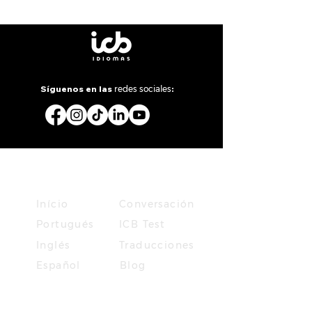
Síguenos en las
redes sociales
:
MENU
Início
Conversación
Portugués
ICB Test
Inglés
Traducciones
Español
Blog