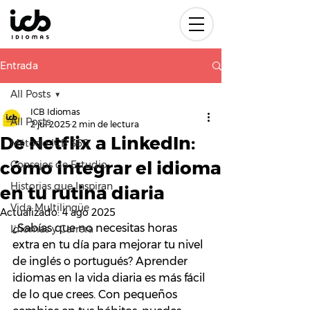
Entrada
All Posts
ICB Idiomas
All Posts
2 jul 2025
2 min de lectura
De Netflix a LinkedIn:
Método ICB 360
cómo integrar el idioma
Consejos de Estudio
Historias que Inspiran
en tu rutina diaria
Vida Multilingüe
Actualizado:
4 ago 2025
¿Sabías que no necesitas horas 
Idiomas y Carrera
extra en tu día para mejorar tu nivel 
de inglés o portugués? Aprender 
idiomas en la vida diaria es más fácil 
de lo que crees. Con pequeños 