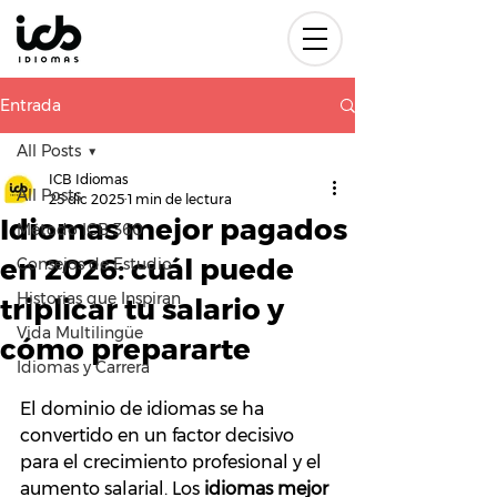
Entrada
All Posts
ICB Idiomas
All Posts
25 dic 2025
1 min de lectura
Idiomas mejor pagados
Método ICB 360
en 2026: cuál puede
Consejos de Estudio
Historias que Inspiran
triplicar tu salario y
Vida Multilingüe
cómo prepararte
Idiomas y Carrera
El dominio de idiomas se ha 
convertido en un factor decisivo 
para el crecimiento profesional y el 
aumento salarial. Los 
idiomas mejor 