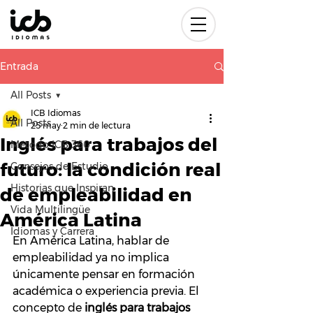
Entrada
All Posts
ICB Idiomas
All Posts
25 may
2 min de lectura
Inglés para trabajos del
Método ICB 360
futuro: la condición real
Consejos de Estudio
Historias que Inspiran
de empleabilidad en
Vida Multilingüe
América Latina
Idiomas y Carrera
En América Latina, hablar de 
empleabilidad ya no implica 
únicamente pensar en formación 
académica o experiencia previa. El 
concepto de 
inglés para trabajos 