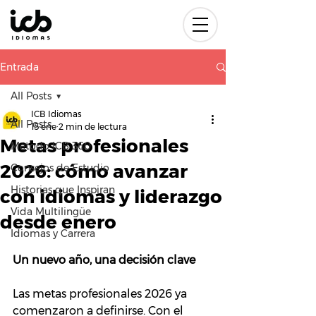
Entrada
All Posts
ICB Idiomas
All Posts
15 ene
2 min de lectura
Metas profesionales
Método ICB 360
2026: cómo avanzar
Consejos de Estudio
Historias que Inspiran
con idiomas y liderazgo
Vida Multilingüe
desde enero
Idiomas y Carrera
Un nuevo año, una decisión clave
Las metas profesionales 2026 ya 
comenzaron a definirse. Con el 