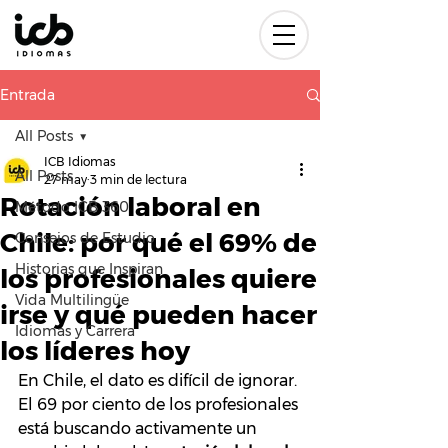
Entrada
All Posts
ICB Idiomas
All Posts
27 may
3 min de lectura
Rotación laboral en
Método ICB 360
Chile: por qué el 69% de
Consejos de Estudio
Historias que Inspiran
los profesionales quiere
Vida Multilingüe
irse y qué pueden hacer
Idiomas y Carrera
los líderes hoy
En Chile, el dato es difícil de ignorar. 
El 69 por ciento de los profesionales 
está buscando activamente un 