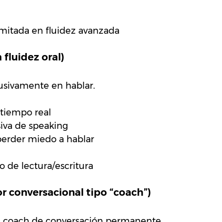
mitada en fluidez avanzada
 fluidez oral)
usivamente en hablar.
 tiempo real
siva de speaking
perder miedo a hablar
 de lectura/escritura
tor conversacional tipo “coach”)
 coach de conversación permanente.