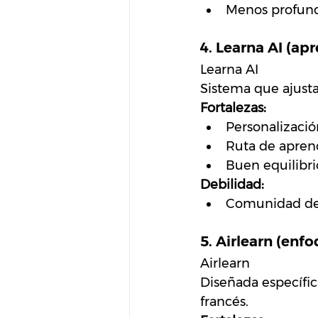
Menos profund
4. Learna AI (ap
Learna AI
Sistema que ajusta
Fortalezas:
Personalizaci
Ruta de apren
Buen equilibri
Debilidad:
Comunidad de 
5. Airlearn (en
Airlearn
Diseñada específi
francés.