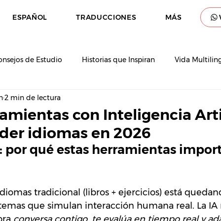
ESPAÑOL
TRADUCCIONES
MÁS
onsejos de Estudio
Historias que Inspiran
Vida Multilin
n
2 min de lectura
amientas con Inteligencia Arti
der idiomas en 2026
: por qué estas herramientas impor
diomas tradicional (libros + ejercicios) está quedan
temas que simulan interacción humana real. La IA 
ora 
conversa contigo, te evalúa en tiempo real y ada