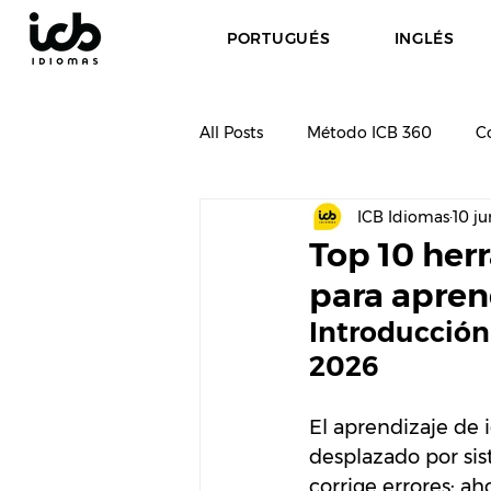
PORTUGUÉS
INGLÉS
All Posts
Método ICB 360
C
ICB Idiomas
10 ju
Idiomas y Carrera
Top 10 herr
para apren
Introducción
2026
El aprendizaje de i
desplazado por sis
corrige errores: ah