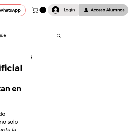
Login
Acceso Alumnos
WhatsApp
güe
ficial
tan en 
do 
no solo 
pta la 