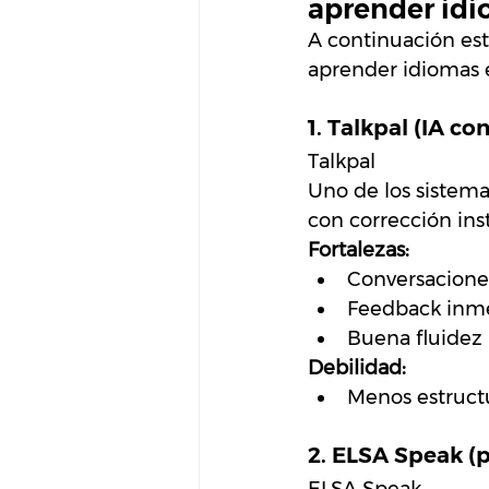
aprender idi
A continuación esta
aprender idiomas 
1. Talkpal (IA c
Talkpal
Uno de los sistema
con corrección ins
Fortalezas:
Conversaciones
Feedback inme
Buena fluidez 
Debilidad:
Menos estructu
2. ELSA Speak (