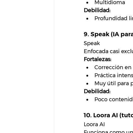
Multidioma
Debilidad:
Profundidad li
9. Speak (IA para
Speak
Enfocada casi excl
Fortalezas:
Corrección en
Práctica inten
Muy útil para 
Debilidad:
Poco contenido
10. Loora AI (tu
Loora AI
Funciona como un