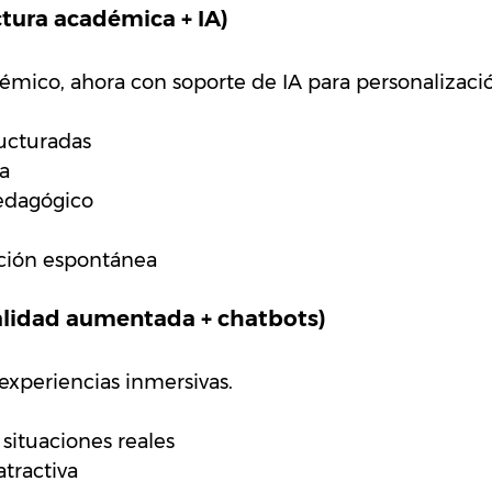
ctura académica + IA)
mico, ahora con soporte de IA para personalizaci
ucturadas
a
edagógico
ción espontánea
ealidad aumentada + chatbots)
 experiencias inmersivas.
situaciones reales
atractiva